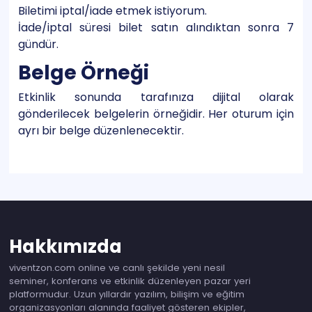
Biletimi iptal/iade etmek istiyorum.
İade/iptal süresi bilet satın alındıktan sonra 7
gündür.
Belge Örneği
Etkinlik sonunda tarafınıza dijital olarak
gönderilecek belgelerin örneğidir. Her oturum için
ayrı bir belge düzenlenecektir.
Hakkımızda
viventzon.com online ve canlı şekilde yeni nesil
seminer, konferans ve etkinlik düzenleyen pazar yeri
platformudur. Uzun yıllardır yazılım, bilişim ve eğitim
organizasyonları alanında faaliyet gösteren ekipler,