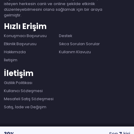
isteyen herkesin canlı ve online şekilde etkinlik
düzenleyebilmesini olana sağlamak için bir araya
gelmiştir.
Hızlı Erişim
Konuşmacı Başvurusu
Destek
Etkinlik Başvurusu
Sıkca Sorulan Sorular
Hakkımızda
Kullanım Klavuzu
İletişim
İletişim
Gizlilik Politikası
Kullanıcı Sözleşmesi
Mesafeli Satış Sözleşmesi
Satış, İade ve Değişim
30%
Son
7
kişi