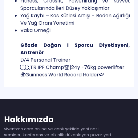
Fitness, Crossfit, Powerlifting ve Kuvvet
Sporcularında İleri Düzey Yaklaşımlar
Yağ Kaybı – Kas Kütlesi Artışı – Beden Ağırlığı
Ve Yağ Oranı Yönetimi
Vaka Örneği
Gözde Doğan I Sporcu Diyetisyeni,
Antrenör
LV4 Personal Trainer
🇹🇷TR IPF Champ🏆|24y -76kg powerlifter
🌍Guinness World Record Holder🍉
Hakkımızda
viventzon.com online ve canlı şekilde yeni nesil
seminer, konferans ve etkinlik düzenleyen pazar yeri