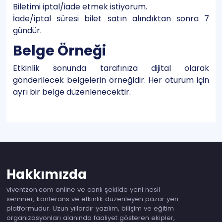
Biletimi iptal/iade etmek istiyorum.
İade/iptal süresi bilet satın alındıktan sonra 7
gündür.
Belge Örneği
Etkinlik sonunda tarafınıza dijital olarak
gönderilecek belgelerin örneğidir. Her oturum için
ayrı bir belge düzenlenecektir.
Hakkımızda
viventzon.com online ve canlı şekilde yeni nesil
seminer, konferans ve etkinlik düzenleyen pazar yeri
platformudur. Uzun yıllardır yazılım, bilişim ve eğitim
organizasyonları alanında faaliyet gösteren ekipler,