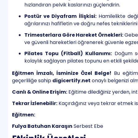
hızlandıran pelvik kaslarınızı güçlendirin.
Postür ve Diyafram İlişkisi:
Hamilelikte deği
ağrılarınızı hafifletin ve doğru nefes tekniklerini
Trimesterlara Göre Hareket Örnekleri:
Gebeli
ve güvenli hareketleri öğrenerek güvenle egzer
Pilates Topu (Fitball) Kullanımı:
Doğum san
kolaylık sağlayan pilates topunu en etkili şekilde
Eğitmen İmzalı, İsminize Özel Belge!
Bu eğitim 
geçerliliğe sahip
digicertify.net
onaylı belgenizi al
Canlı & Online Erişim:
Eğitime dilediğiniz yerden, int
Tekrar İzlenebilir:
Kaçırdığınız veya tekrar etmek is
Eğitmen:
Fulya Batuhan Karaşın
Serbest Ebe