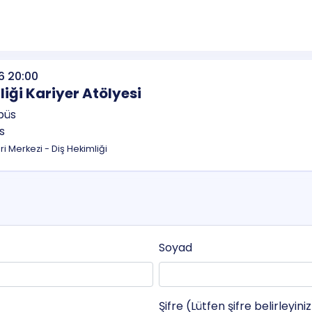
6 20:00
liği Kariyer Atölyesi
s
eri Merkezi - Diş Hekimliği
Soyad
Şifre (Lütfen şifre belirleyini