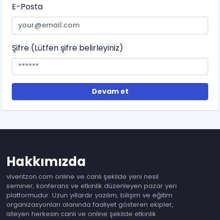
E-Posta
Şifre (Lütfen şifre belirleyiniz)
Devam et
Hakkımızda
viventzon.com online ve canlı şekilde yeni nesil
seminer, konferans ve etkinlik düzenleyen pazar yeri
platformudur. Uzun yıllardır yazılım, bilişim ve eğitim
organizasyonları alanında faaliyet gösteren ekipler,
isteyen herkesin canlı ve online şekilde etkinlik