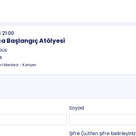
 21:00
a Başlangıç Atölyesi
s
eri Merkezi - Kariyer
Soyad
Şifre (Lütfen şifre belirleyini