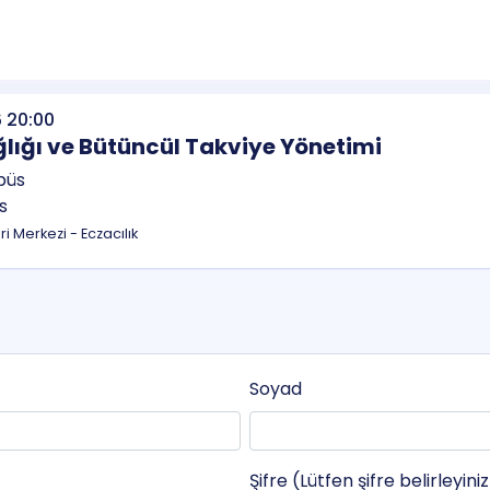
 20:00
lığı ve Bütüncül Takviye Yönetimi
s
eri Merkezi - Eczacılık
Soyad
Şifre (Lütfen şifre belirleyini