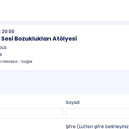
 20:00
esi Bozuklukları Atölyesi
s
eri Merkezi - Sağlık
Soyad
Şifre (Lütfen şifre belirleyini